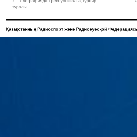
←
Телеграфиядан республикалық турнир
U
туралы
Қазақстанның Радиоспорт және Радиоәуесқой Федерацияс