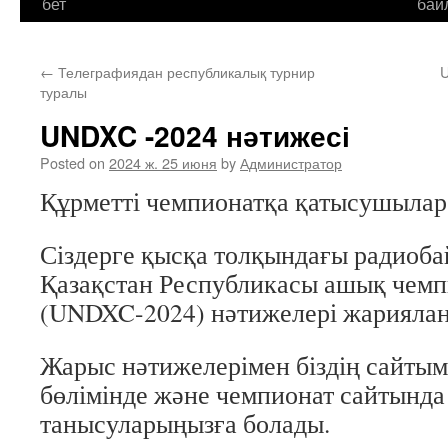
бет
бай
←
Телеграфиядан республикалық турнир
U
туралы
UNDXC -2024 нәтижесі
Posted on
2024 ж. 25 июня
by
Администратор
Құрметті чемпионатқа қатысушылар
Сіздерге қысқа толқындағы радиоб
Қазақстан Республикасы ашық чем
(UNDXC-2024) нәтижелері жариялан
Жарыс нәтижелерімен біздің сайты
бөлімінде және чемпионат сайтында
танысуларыңызға болады.