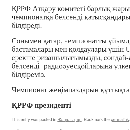
ҚРРФ Атқару комитеті барлық жар
чемпионатқа белсенді қатысқандары
білдіреді.
Сонымен қатар, чемпионатты ұйымд
бастамалары мен қолдаулары үшін
ерекше ризашылығымызды, сондай-ақ
белсенді радиоәуесқойларына үлк
білдіреміз.
Чемпионат жеңімпаздарын құттықт
ҚРРФ президенті
This entry was posted in
Жаңалықтар
. Bookmark the
permalink
.