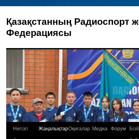
Skip
to
Қазақстанның Радиоспорт ж
content
Федерациясы
Негізгі
Жаңалықтар
Оқиғалар
Медиа
Форум
Біз