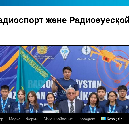
адиоспорт және Радиоәуесқо
ар
Медиа
Форум
Бізбен байланыс
Instagram
Қазақ тілі