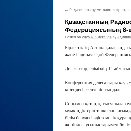
←
Радиоспорт оқу-методикалық ортал
Қазақстанның Радио
Федерациясының 8-
Posted on
2025 ж. 1 декабря
by
Админи
Бірлестіктің Астана қаласындағ
және Радиоәуесқой Федерациясы
Делегаттар, еліміздің 14 аймағ
Конференция делегаттары қауы
кезеңдегі есептерін тыңдады.
Сонымен қатар, қатысушылар ел
мүмкіндіктерін талқылап, ағым
білім берудегі әдістемелік құр
жөніндегі ұсыныстарымен бөліст