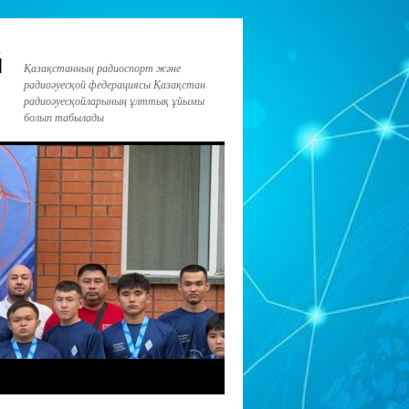
й
Қазақстанның радиоспорт және
радиоәуесқой федерациясы Қазақстан
радиоәуесқойларының ұлттық ұйымы
болып табылады