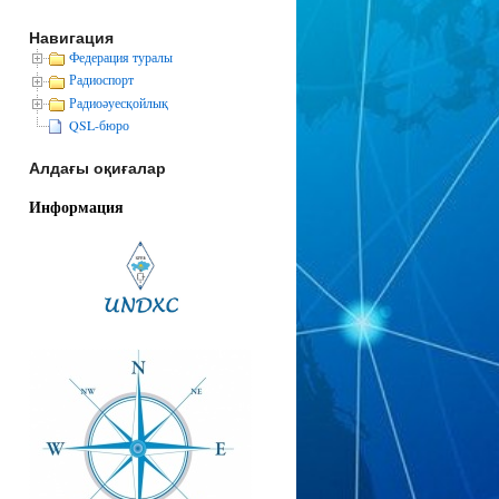
Навигация
Федерация туралы
Радиоспорт
Радиоәуесқойлық
QSL-бюро
Алдағы оқиғалар
Информация