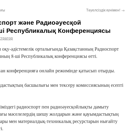
ығы
Тәуелсіздік күнімен!
→
спорт және Радиоәуесқой
ші Республикалық Конференциясы
стратор
ы оқу-әдістемелік орталығында Қазақстанның Радиоспорт
ның 8-ші Республикалық конференциясы өтті.
ынан конференцияға онлайн режимінде қатысып отырды.
мдастықтың басшылығы мен тексеру комиссиясының есепті
іміздегі радиоспорт пен радиоәуесқойлықты дамыту
дағы мәселелердің шешу жолдарын және қауымдастықтың
алдары мен материалдық-техникалық ресурстарын нығайту
і.