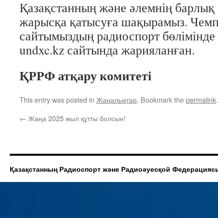
Қазақстанның және әлемнің барлы
жарысқа қатысуға шақырамыз. Чемп
сайтымыздың радиоспорт бөлімінде
undxc.kz сайтында жарияланған.
ҚРРФ атқару комитеті
This entry was posted in
Жаңалықтар
. Bookmark the
permalink
.
←
Жаңа 2025 жыл құтты болсын!
Қазақстанның Радиоспорт және Радиоәуесқой Федерацияс