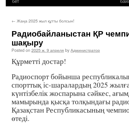
бет
бай
←
Жаңа 2025 жыл құтты болсын!
Радиобайланыстан ҚР чемп
шақыру
Posted on
2025 ж. 9 апреля
by
Администратор
Құрметті достар!
Радиоспорт бойынша республикалы
спорттық іс-шаралардың 2025 жылға
күнтізбелік жоспарына сәйкес, ағы
мамырында қысқа толқындағы ради
Қазақстан Республикасының чемпи
өтеді.