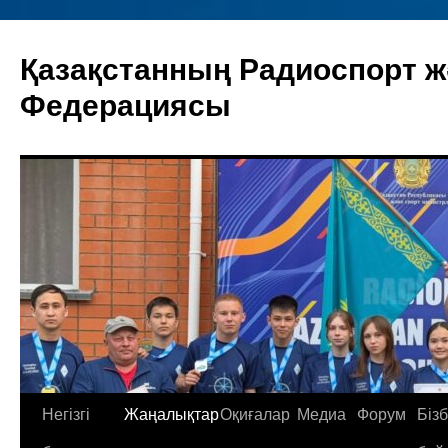
Skip
to
Қазақстанның Радиоспорт ж
content
Федерациясы
Негізгі
Жаңалықтар
Оқиғалар
Медиа
Форум
Біз