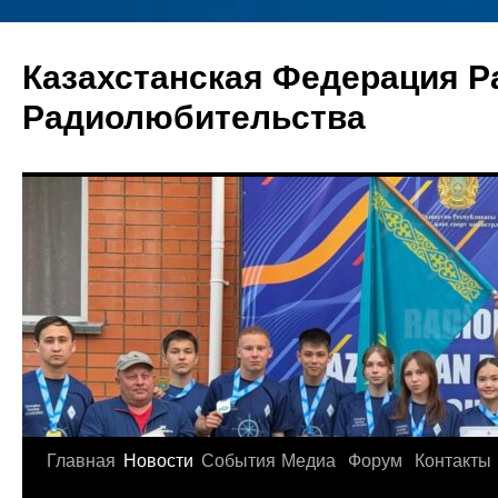
Перейти
к
Казахстанская Федерация Р
содержимому
Радиолюбительства
Главная
Новости
События
Медиа
Форум
Контакты