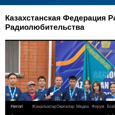
Skip
to
Казахстанская Федерация Р
content
Радиолюбительства
Негізгі
Жаңалықтар
Оқиғалар
Медиа
Форум
Біз