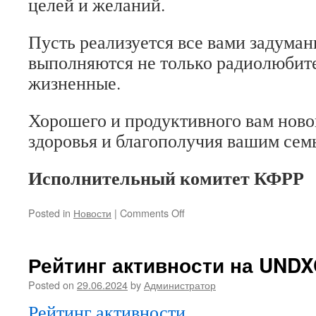
целей и желаний.
Пусть реализуется все вами задуман
выполняются не только радиолюбите
жизненные.
Хорошего и продуктивного вам новог
здоровья и благополучия вашим сем
Исполнительный комитет КФРР
on
Posted in
Новости
|
Comments Off
С
Новым
2025
Рейтинг активности на UNDX
годом!
Posted on
29.06.2024
by
Администратор
Рейтинг активности