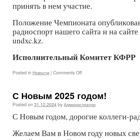
принять в нем участие.
Положение Чемпионата опубликован
радиоспорт нашего сайта и на сайте
undxc.kz.
Исполнительный Комитет КФРР
on
Posted in
Новости
|
Comments Off
Приглашение
на
Чемпионат
С Новым 2025 годом!
РК
по
Posted on
31.12.2024
by
Администратор
радиосвязи
С Новым годом, дорогие коллеги-р
UNDXC-
2025
Желаем Вам в Новом году новых св