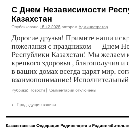
2026
С Днем Независимости Респ
Казахстан
Опубликовано
15.12.2025
автором
Администратор
Дорогие друзья! Примите наши иск
пожелания с праздником — Днем Н
Республики Казахстан! Мы желаем 
крепкого здоровья , благополучия и
в ваших домах всегда царят мир, сог
взаимопонимание! Исполнительный
к
Рубрика:
Новости
|
Комментарии
отключены
записи
С
←
Предыдущие записи
Днем
Независимости
Республики
Казахстан
Казахстанская Федерация Радиоспорта и Радиолюбительс