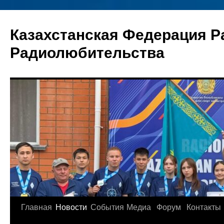
Перейти
к
Казахстанская Федерация Р
содержимому
Радиолюбительства
Главная
Новости
События
Медиа
Форум
Контакты