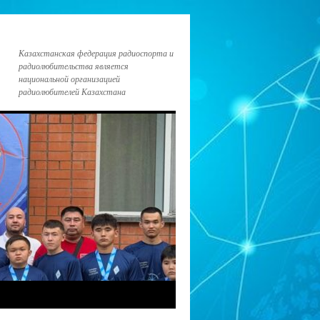
Казахстанская федерация радиоспорта и
радиолюбительства является
национальной организацией
радиолюбителей Казахстана