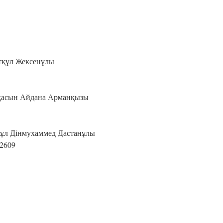
тқұл Жексенұлы
қасын Айдана Арманқызы
құл Дінмухаммед Дастанұлы
42609