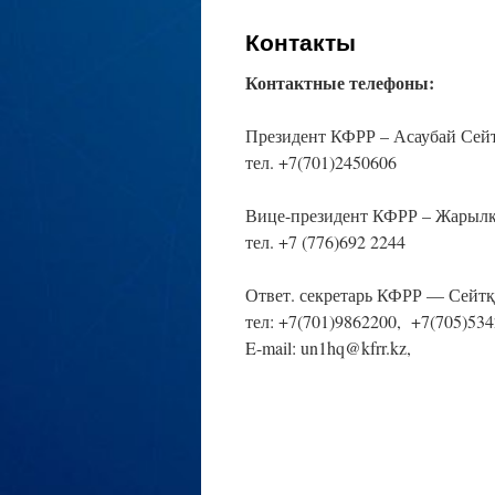
Контакты
Контактные телефоны:
Президент КФРР – Асаубай Сей
тел. +7(701)2450606
Вице-президент КФРР – Жарыл
тел. +7 (776)692 2244
Ответ. секретарь КФРР — Сейт
тел: +7(701)9862200, +7(705)53
E-mail: un1hq@kfrr.kz,