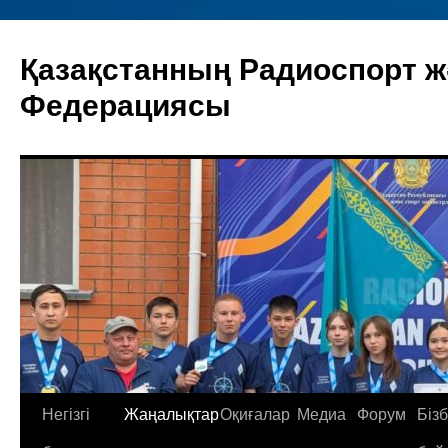
Skip
to
Қазақстанның Радиоспорт ж
content
Федерациясы
Негізгі
Жаңалықтар
Оқиғалар
Медиа
Форум
Біз