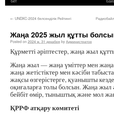
бет
бай
←
UNDXC-2024 белсенділік Рейтингі
Радиобайл
Жаңа 2025 жыл құтты болсы
Posted on
2024 ж. 31 декабря
by
Администратор
Құрметті әріптестер, жаңа жыл құтт
Жаңа жыл — жаңа үміттер мен жаңа 
жаңа жетістіктер мен кәсіби табыста
жақсы өзгерістерге, қуанышты кезд
оқиғаларға толы болсын. Жаңа жыл
бейбіт өмір, тыныштық және мол жа
ҚРРФ атқару комитеті