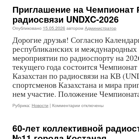
UNDXC-
Приглашение на Чемпионат 
2026
радиосвязи UNDXC-2026
Опубликовано
15.05.2026
автором
Администратор
Дорогие друзья! Согласно Календа
республиканских и международных
мероприятии по радиоспорту на 2026
текущего года состоится Чемпионат
Казахстан по радиосвязи на КВ (UN
спортсменов Казахстана и мира при
нем участие. Положение Чемпиона
к
Рубрика:
Новости
|
Комментарии
отключены
записи
Приглашение
на
60-лет коллективной радио
Чемпионат
№11 города Костаная
РК