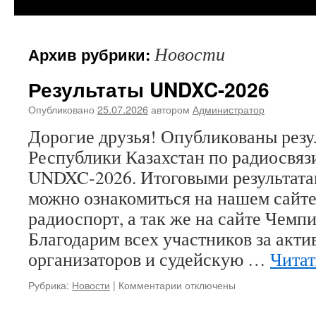
Новости
Архив рубрики:
Результаты UNDXC-2026
Опубликовано
25.07.2026
автором
Администратор
Дорогие друзья! Опубликованы рез
Республики Казахстан по радиосвяз
UNDXC-2026. Итоговыми результата
можно ознакомиться на нашем сайте,
радиоспорт, а так же на сайте Чемп
Благодарим всех участников за акти
организаторов и судейскую …
Читат
к
Рубрика:
Новости
|
Комментарии
отключены
записи
Результаты