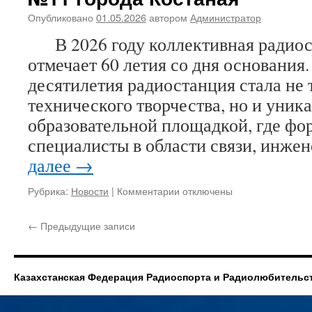
по
Опубликовано
01.05.2026
автором
Администратор
радиосвязи
UNDXC-
В 2026 году коллективная радио
2026
отмечает 60 летия со дня основани
десятилетия радиостанция стала не 
технического творчества, но и уник
образовательной площадкой, где ф
специалисты в области связи, инж
далее
→
к
Рубрика:
Новости
|
Комментарии
отключены
записи
60-
←
Предыдущие записи
лет
коллективной
радиостанции
школы
Казахстанская Федерация Радиоспорта и Радиолюбительс
№11
города