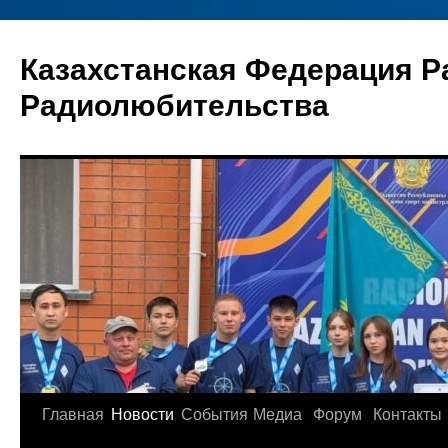
Перейти
к
Казахстанская Федерация Р
содержимому
Радиолюбительства
Главная
Новости
События
Медиа
Форум
Контакты